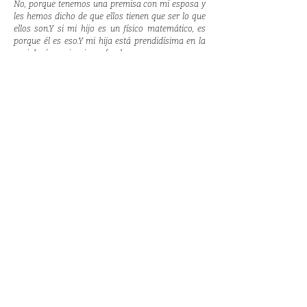
No, porque tenemos una premisa con mi esposa y
les hemos dicho de que ellos tienen que ser lo que
ellos son.Y si mi hijo es un físico matemático, es
porque él es eso.Y mi hija está prendidísima en la
sociología y quiere irse a fondo.
¿O sea que Jorge Elizondo se acaba con Jorge
Elizondo?
Yo tengo una duda, porque me está resultando que
yo soy un nieto de un escultor, así que no me
sorprendía que hubiera un sobrino o un nieto al que
la escultura lo escoja y lo jale como me jaló a mí.
¿En tu fuero interno lo deseas, que alguien siga con
esto que vas a dejar y retome
la posta?
Bueno, eso le he platicado con mis hijos.Este es
espacio, el Estudio Jorge Elizondo tiene una finalidad
y es que Jorge Elizondo ya no es necesario y que esto
siga caminando.Que mis hijos elijan a un escultor
que siga dirigiendo este espacio para promover la
escultura.