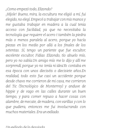
¿Como empezó todo, Elizondo?
¡Híjole! Bueno, mira, la escultura me eligió a mí, fui
elegido, no elegí. Empecé a trabajar con mis manos y
me gustaba trabajar en madera a la cual tenia
acceso con facilidad, ya que no necesitaba la
tecnología que requiere el acero t también la piedra
más o menos paralela al acero, porque yo hacía
piezas en los medio por allá a los finales de los
setentas. Sí, tengo un pariente que fue escultor,
excelente escultor, Fidias Elizondo, tío abuelo mío,
pero yo no sabía.Un amigo mío me lo dijo y allí me
sorprendí, porque yo no tenía ni idea.Yo contaba en
esa época con unos dieciséis o diecisiete años.En
realidad, todo esto fue casi un accidente porque
desde chavo me corrieron de mi casa, me corrieron
del Tic (Tecnológico de Monterrey) y anduve de
hippie y de vago en las calles durante un buen
tiempo, y para comer repuso a hacer cosas con
alambre, de mecate, de madera, con varillas y con lo
que pudiera, entonces me fui involucrando con
muchos materiales. Era un exiliado.
Un exiliado de la desviada.