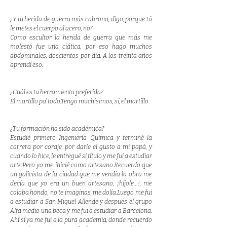
¿Y tu herida de guerra más cabrona, digo, porque tú
le metes el cuerpo al acero, no?
Como escultor la herida de guerra que más me
molestó fue una ciática, por eso hago muchos
abdominales, doscientos por día. A los treinta años
aprendí eso.
¿Cuál es tu herramienta preferida?
El martillo pa’ todo.Tengo muchísimos, sí, el martillo.
¿Tu formación ha sido académica?
Estudié primero Ingeniería Química y terminé la
carrera por coraje, por darle el gusto a mi papá, y
cuando lo hice, le entregué si título y me fui a estudiar
arte.Pero yo me inicié como artesano.Recuerdo que
un galicista de la ciudad que me vendía la obra me
decía que yo era un buen artesano, ¡híjole…!, me
calaba hondo, no te imaginas, me dolía.Luego me fui
a estudiar a San Miguel Allende y después el grupo
Alfa medio una beca y me fui a estudiar a Barcelona.
Ahí sí ya me fui a la pura academia, donde recuerdo