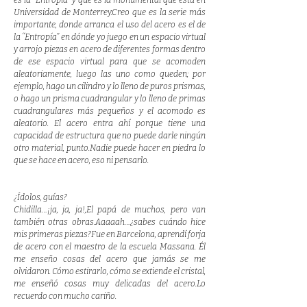
es la ‘‘Entropía’’ y que es la monumental que está en
Universidad de Monterrey.Creo que es la serie más
importante, donde arranca el uso del acero es el de
la ‘‘Entropía’’ en dónde yo juego en un espacio virtual
y arrojo piezas en acero de diferentes formas dentro
de ese espacio virtual para que se acomoden
aleatoriamente, luego las uno como queden; por
ejemplo, hago un cilindro y lo lleno de puros prismas,
o hago un prisma cuadrangular y lo lleno de primas
cuadrangulares más pequeños y el acomodo es
aleatorio. El acero entra ahí porque tiene una
capacidad de estructura que no puede darle ningún
otro material, punto.Nadie puede hacer en piedra lo
que se hace en acero, eso ni pensarlo.
¿Ídolos, guías?
Chidilla…¡ja, ja, ja!,El papá de muchos, pero van
también otras obras.Aaaaah…¿sabes cuándo hice
mis primeras piezas?Fue en Barcelona, aprendí forja
de acero con el maestro de la escuela Massana. Él
me enseño cosas del acero que jamás se me
olvidaron. Cómo estirarlo, cómo se extiende el cristal,
me enseñó cosas muy delicadas del acero.Lo
recuerdo con mucho cariño.