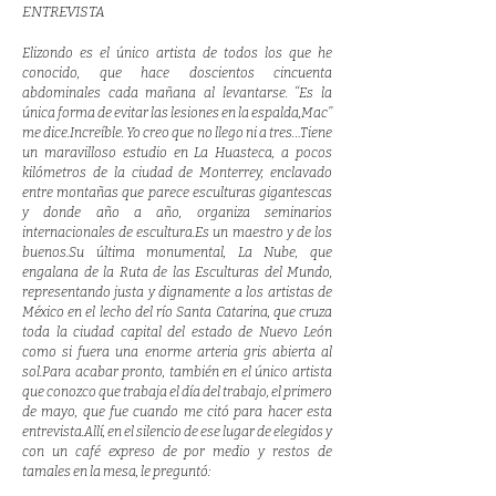
ENTREVISTA
Elizondo es el único artista de todos los que he
conocido, que hace doscientos cincuenta
abdominales cada mañana al levantarse. ‘‘Es la
única forma de evitar las lesiones en la espalda,Mac’’
me dice.Increíble. Yo creo que no llego ni a tres…Tiene
un maravilloso estudio en La Huasteca, a pocos
kilómetros de la ciudad de Monterrey, enclavado
entre montañas que parece esculturas gigantescas
y donde año a año, organiza seminarios
internacionales de escultura.Es un maestro y de los
buenos.Su última monumental, La Nube, que
engalana de la Ruta de las Esculturas del Mundo,
representando justa y dignamente a los artistas de
México en el lecho del río Santa Catarina, que cruza
toda la ciudad capital del estado de Nuevo León
como si fuera una enorme arteria gris abierta al
sol.Para acabar pronto, también en el único artista
que conozco que trabaja el día del trabajo, el primero
de mayo, que fue cuando me citó para hacer esta
entrevista.Allí, en el silencio de ese lugar de elegidos y
con un café expreso de por medio y restos de
tamales en la mesa, le preguntó: