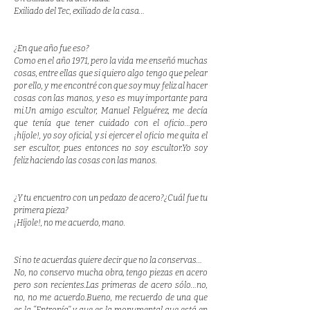
Exiliado del Tec, exiliado de la casa…
¿En que año fue eso?
Como en el año 1971, pero la vida me enseñó muchas
cosas, entre ellas que si quiero algo tengo que pelear
por ello, y me encontré con que soy muy feliz al hacer
cosas con las manos, y eso es muy importante para
mi.Un amigo escultor, Manuel Felguérez, me decía
que tenía que tener cuidado con el oficio…pero
¡híjole!, yo soy oficial, y si ejercer el oficio me quita el
ser escultor, pues entonces no soy escultor.Yo soy
feliz haciendo las cosas con las manos.
¿Y tu encuentro con un pedazo de acero?¿Cuál fue tu
primera pieza?
¡Híjole!, no me acuerdo, mano.
Si no te acuerdas quiere decir que no la conservas…
No, no conservo mucha obra, tengo piezas en acero
pero son recientes.Las primeras de acero sólo…no,
no, no me acuerdo.Bueno, me recuerdo de una que