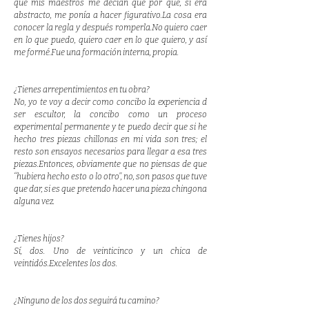
que mis maestros me decían que por qué, si era
abstracto, me ponía a hacer figurativo.La cosa era
conocer la regla y después romperla.No quiero caer
en lo que puedo, quiero caer en lo que quiero, y así
me formé.Fue una formación interna, propia.
¿Tienes arrepentimientos en tu obra?
No, yo te voy a decir como concibo la experiencia d
ser escultor, la concibo como un proceso
experimental permanente y te puedo decir que si he
hecho tres piezas chillonas en mi vida son tres; el
resto son ensayos necesarios para llegar a esa tres
piezas.Entonces, obviamente que no piensas de que
‘‘hubiera hecho esto o lo otro’’, no, son pasos que tuve
que dar, si es que pretendo hacer una pieza chingona
alguna vez.
¿Tienes hijos?
Sí, dos. Uno de veinticinco y un chica de
veintidós.Excelentes los dos.
¿Ninguno de los dos seguirá tu camino?