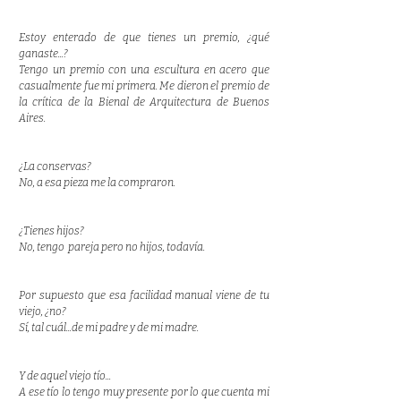
Estoy enterado de que tienes un premio, ¿qué
ganaste...?
Tengo un premio con una escultura en acero que
casualmente fue mi primera. Me dieron el premio de
la crítica de la Bienal de Arquitectura de Buenos
Aires.
¿La conservas?
No, a esa pieza me la compraron.
¿Tienes hijos?
No, tengo pareja pero no hijos, todavía.
Por supuesto que esa facilidad manual viene de tu
viejo, ¿no?
Sí, tal cuál...de mi padre y de mi madre.
Y de aquel viejo tío...
A ese tío lo tengo muy presente por lo que cuenta mi