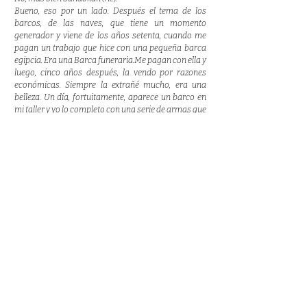
Bueno, eso por un lado. Después el tema de los
barcos, de las naves, que tiene un momento
generador y viene de los años setenta, cuando me
pagan un trabajo que hice con una pequeña barca
egipcia. Era una Barca funeraria.Me pagan con ella y
luego, cinco años después, la vendo por razones
económicas. Siempre la extrañé mucho, era una
belleza. Un día, fortuitamente, aparece un barco en
mi taller y yo lo completo con una serie de armas que
estaba haciendo, a las que integro al mismo como si
fueran la tripulación.Bueno, a partir de ese día no le
extrañé más porque me empecé a hacer mis propios
barcos. Fue en el año 1984.
¿Tiene que ver con tu espíritu de velas al viento, de
libertad?
Yo creo que tiene que ver con algo que yo empiezo a
sentir cuando hago los barcos, que tiene que ver con
los viajes, pero como una cosa más simbólica,
digamos, como el primer viaje, como el transcurrir
de un viaje.Armo historietas, pongo los personajes o
los objetos que voy colocando, empiezo a armar
historietas de guerra o de situaciones de conquista o