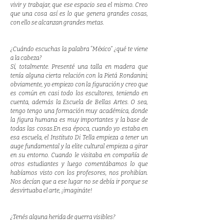
vivir y trabajar, que ese espacio sea el mismo. Creo
que una cosa así es lo que genera grandes cosas,
con ello se alcanzan grandes metas.
¿Cuándo escuchas la palabra “México” ¿qué te viene
a la cabeza?
Sí, totalmente. Presenté una talla en madera que
tenía alguna cierta relación con la Pietá Rondanini;
obviamente, yo empiezo con la figuración y creo que
es común en casi todo los escultores, teniendo en
cuenta, además la Escuela de Bellas Artes. O sea,
tengo tengo una formación muy académica, donde
la figura humana es muy importantes y la base de
todas las cosas.En esa época, cuando yo estaba en
esa escuela, el Instituto Di Tella empieza a tener un
auge fundamental y la elite cultural empieza a girar
en su entorno. Cuando le visitaba en compañía de
otros estudiantes y luego comentábamos lo que
habíamos visto con los profesores, nos prohibían.
Nos decían que a ese lugar no se debía ir porque se
desvirtuaba el arte, ¡imagináte!
¿Tenés alguna herida de guerra visibles?