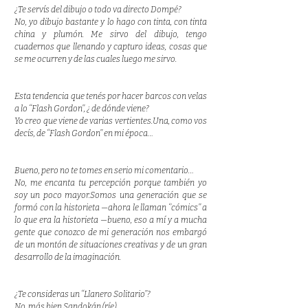
¿Te servís del dibujo o todo va directo Dompé?
No, yo dibujo bastante y lo hago con tinta, con tinta
china y plumón. Me sirvo del dibujo, tengo
cuadernos que llenando y capturo ideas, cosas que
se me ocurren y de las cuales luego me sirvo.
Esta tendencia que tenés por hacer barcos con velas
a lo ‘‘Flash Gordon’’, ¿ de dónde viene?
Yo creo que viene de varias vertientes.Una, como vos
decís, de ‘‘Flash Gordon’’ en mi época…
Bueno, pero no te tomes en serio mi comentario…
No, me encanta tu percepción porque también yo
soy un poco mayor.Somos una generación que se
formó con la historieta —ahora le llaman ‘’cómics’’ a
lo que era la historieta —bueno, eso a mí y a mucha
gente que conozco de mi generación nos embargó
de un montón de situaciones creativas y de un gran
desarrollo de la imaginación.
¿Te consideras un ‘‘Llanero Solitario’’?
No, más bien Sandokán (ríe).