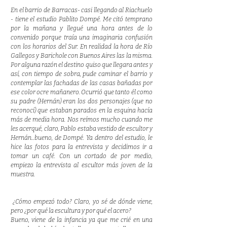
En el barrio de Barracas- casi llegando al Riachuelo
- tiene el estudio Pablito Dompé. Me citó temprano
por la mañana y llegué una hora antes de lo
convenido porque traía una imaginaria confusión
con los horarios del Sur. En realidad la hora de Río
Gallegos y Barichole con Buenos Aires las la misma.
Por alguna razón el destino quiso que llegara antes y
así, con tiempo de sobra, pude caminar el barrio y
contemplar las fachadas de las casas bañadas por
ese color ocre mañanero. Ocurrió que tanto él como
su padre (Hernán) eran los dos personajes (que no
reconocí) que estaban parados en la esquina hacía
más de media hora. Nos reímos mucho cuando me
les acerqué, claro, Pablo estaba vestido de escultor y
Hernán...bueno, de Dompé. Ya dentro del estudio, le
hice las fotos para la entrevista y decidimos ir a
tomar un café. Con un cortado de por medio,
empiezo la entrevista al escultor más joven de la
muestra.
¿Cómo empezó todo? Claro, yo sé de dónde viene,
pero ¿por qué la escultura y por qué el acero?
Bueno, viene de la infancia ya que me crié en una