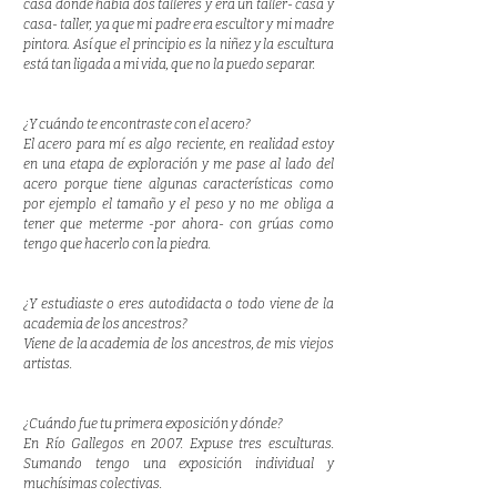
casa donde había dos talleres y era un taller- casa y
casa- taller, ya que mi padre era escultor y mi madre
pintora. Así que el principio es la niñez y la escultura
está tan ligada a mi vida, que no la puedo separar.
¿Y cuándo te encontraste con el acero?
El acero para mí es algo reciente, en realidad estoy
en una etapa de exploración y me pase al lado del
acero porque tiene algunas características como
por ejemplo el tamaño y el peso y no me obliga a
tener que meterme -por ahora- con grúas como
tengo que hacerlo con la piedra.
¿Y estudiaste o eres autodidacta o todo viene de la
academia de los ancestros?
Viene de la academia de los ancestros, de mis viejos
artistas.
¿Cuándo fue tu primera exposición y dónde?
En Río Gallegos en 2007. Expuse tres esculturas.
Sumando tengo una exposición individual y
muchísimas colectivas.