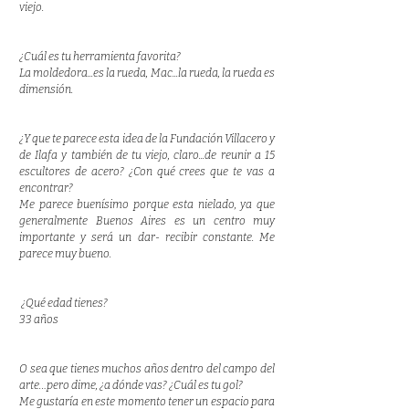
viejo.
¿Cuál es tu herramienta favorita?
La
moldedora...es la rueda, Mac...la rueda, la rueda es
dimensión.
¿Y que te parece esta idea de la Fundación Villacero y
de Ilafa y también de tu viejo, claro...de reunir a 15
escultores de acero? ¿Con qué crees que te vas a
encontrar?
Me parece buenísimo porque esta nielado, ya que
generalmente Buenos Aires es un centro muy
importante y será un dar- recibir constante. Me
parece muy bueno.
¿Qué edad tienes?
33 años
O sea que tienes muchos años dentro del campo del
arte…pero dime, ¿a dónde vas? ¿Cuál es tu gol?
Me gustaría en este momento tener un espacio para