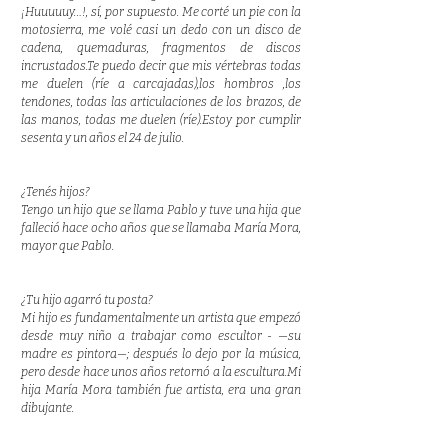
¡Huuuuuy…!, sí, por supuesto. Me corté un pie con la
motosierra, me volé casi un dedo con un disco de
cadena, quemaduras, fragmentos de discos
incrustados.Te puedo decir que mis vértebras todas
me duelen (ríe a carcajadas),los hombros ,los
tendones, todas las articulaciones de los brazos, de
las manos, todas me duelen (ríe).Estoy por cumplir
sesenta y un años el 24 de julio.
¿Tenés hijos?
Tengo un hijo que se llama Pablo y tuve una hija que
falleció hace ocho años que se llamaba María Mora,
mayor que Pablo.
¿Tu hijo agarró tu posta?
Mi hijo es fundamentalmente un artista que empezó
desde muy niño a trabajar como escultor - —su
madre es pintora—; después lo dejo por la música,
pero desde hace unos años retornó a la escultura.Mi
hija María Mora también fue artista, era una gran
dibujante.